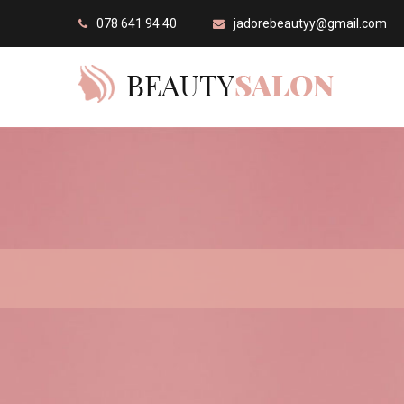
078 641 94 40
jadorebeautyy@gmail.com