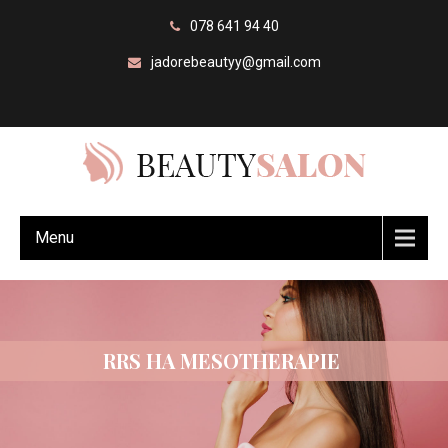
078 641 94 40
jadorebeautyy@gmail.com
Menu
RRS HA MESOTHERAPIE