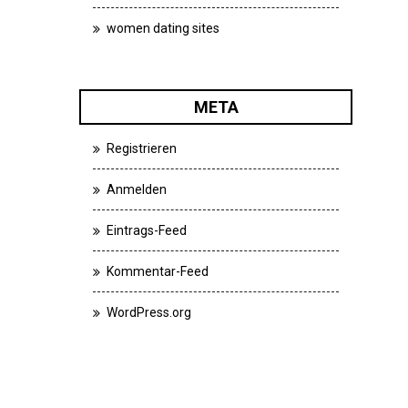
women dating sites
META
Registrieren
Anmelden
Eintrags-Feed
Kommentar-Feed
WordPress.org