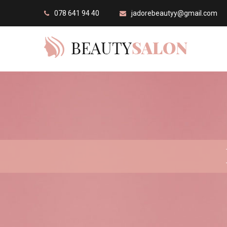
078 641 94 40
jadorebeautyy@gmail.com