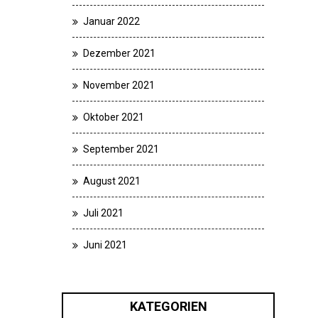
Januar 2022
Dezember 2021
November 2021
Oktober 2021
September 2021
August 2021
Juli 2021
Juni 2021
KATEGORIEN