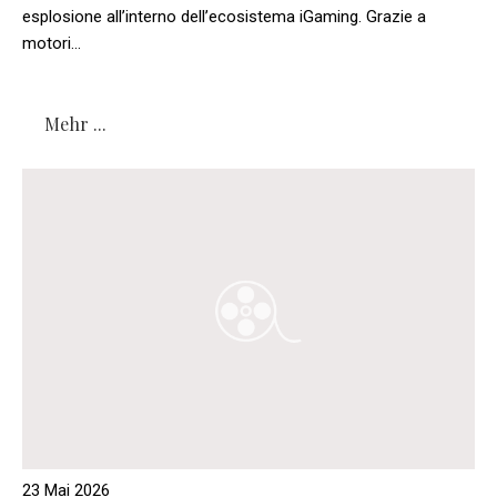
esplosione all’interno dell’ecosistema iGaming. Grazie a
motori…
Mehr ...
23 Mai 2026