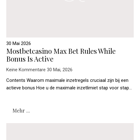
30 Mai 2026
Mostbetcasino Max Bet Rules While
Bonus Is Active
Keine Kommentare
30 Mai, 2026
Contents Waarom maximale inzetregels cruciaal zijn bij een
actieve bonus Hoe u de maximale inzetlimiet stap voor stap…
Mehr ...