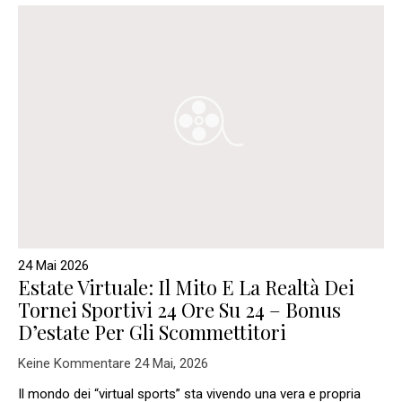
24 Mai 2026
Estate Virtuale: Il Mito E La Realtà Dei
Tornei Sportivi 24 Ore Su 24 – Bonus
D’estate Per Gli Scommettitori
Keine Kommentare
24 Mai, 2026
Il mondo dei “virtual sports” sta vivendo una vera e propria