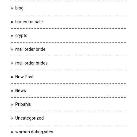
blog
brides for sale
crypto
mail order bride
mail order brides
New Post
News
Pribahis
Uncategorized
women dating sites