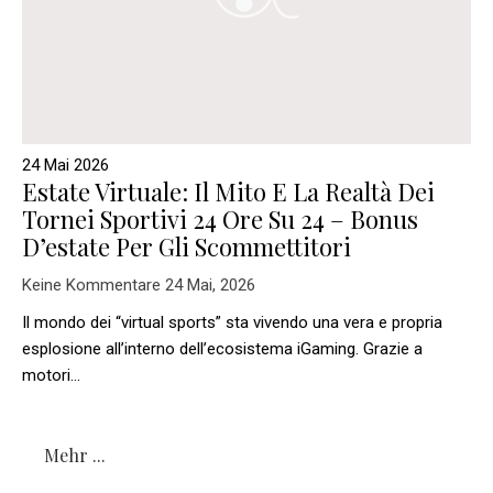
24 Mai 2026
Estate Virtuale: Il Mito E La Realtà Dei
Tornei Sportivi 24 Ore Su 24 – Bonus
D’estate Per Gli Scommettitori
Keine Kommentare
24 Mai, 2026
Il mondo dei “virtual sports” sta vivendo una vera e propria
esplosione all’interno dell’ecosistema iGaming. Grazie a
motori…
Mehr ...