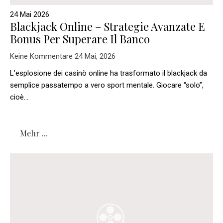
24 Mai 2026
Blackjack Online – Strategie Avanzate E
Bonus Per Superare Il Banco
Keine Kommentare
24 Mai, 2026
L’esplosione dei casinò online ha trasformato il blackjack da
semplice passatempo a vero sport mentale. Giocare “solo”,
cioè…
Mehr ...