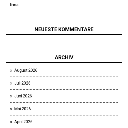
línea
NEUESTE KOMMENTARE
ARCHIV
August 2026
Juli 2026
Juni 2026
Mai 2026
April 2026