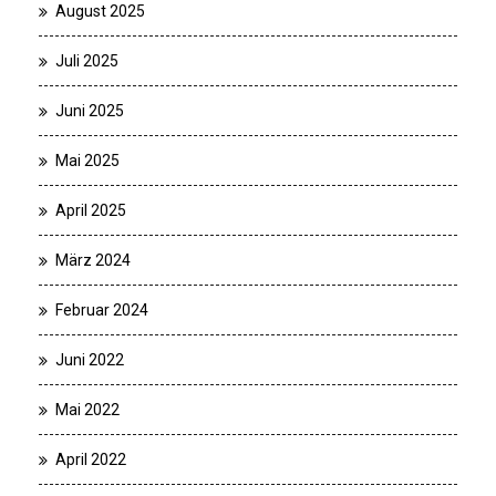
August 2025
Juli 2025
Juni 2025
Mai 2025
April 2025
März 2024
Februar 2024
Juni 2022
Mai 2022
April 2022