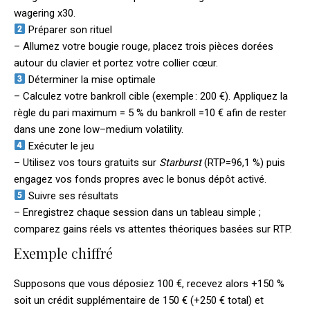
wagering x30.
Préparer son rituel
– Allumez votre bougie rouge, placez trois pièces dorées
autour du clavier et portez votre collier cœur.
Déterminer la mise optimale
– Calculez votre bankroll cible (exemple : 200 €). Appliquez la
règle du pari maximum = 5 % du bankroll =10 € afin de rester
dans une zone low–medium volatility.
Exécuter le jeu
– Utilisez vos tours gratuits sur
Starburst
(RTP=96,1 %) puis
engagez vos fonds propres avec le bonus dépôt activé.
Suivre ses résultats
– Enregistrez chaque session dans un tableau simple ;
comparez gains réels vs attentes théoriques basées sur RTP.
Exemple chiffré
Supposons que vous déposiez 100 €, recevez alors +150 %
soit un crédit supplémentaire de 150 € (+250 € total) et