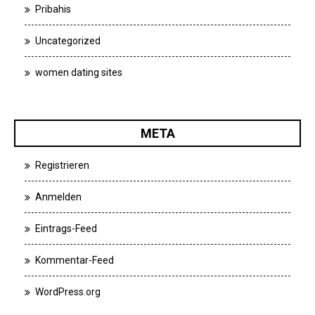
Pribahis
Uncategorized
women dating sites
META
Registrieren
Anmelden
Eintrags-Feed
Kommentar-Feed
WordPress.org