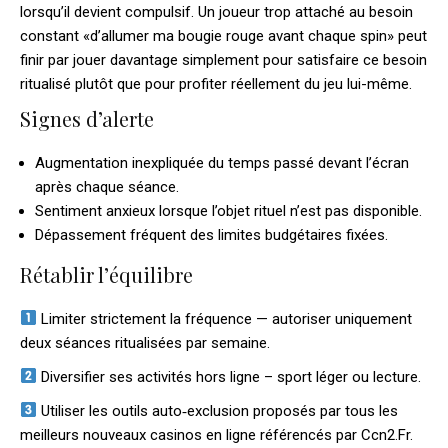
lorsqu’il devient compulsif. Un joueur trop attaché au besoin
constant «d’allumer ma bougie rouge avant chaque spin» peut
finir par jouer davantage simplement pour satisfaire ce besoin
ritualisé plutôt que pour profiter réellement du jeu lui-même.
Signes d’alerte
Augmentation inexpliquée du temps passé devant l’écran
après chaque séance.
Sentiment anxieux lorsque l’objet rituel n’est pas disponible.
Dépassement fréquent des limites budgétaires fixées.
Rétablir l’équilibre
Limiter strictement la fréquence — autoriser uniquement
deux séances ritualisées par semaine.
Diversifier ses activités hors ligne – sport léger ou lecture.
Utiliser les outils auto‑exclusion proposés par tous les
meilleurs nouveaux casinos en ligne référencés par Ccn2.Fr.