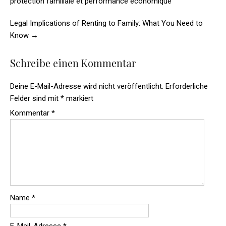
protection familiale et performance économique
Legal Implications of Renting to Family: What You Need to
Know
→
Schreibe einen Kommentar
Deine E-Mail-Adresse wird nicht veröffentlicht.
Erforderliche
Felder sind mit
*
markiert
Kommentar
*
Name
*
E-Mail-Adresse
*