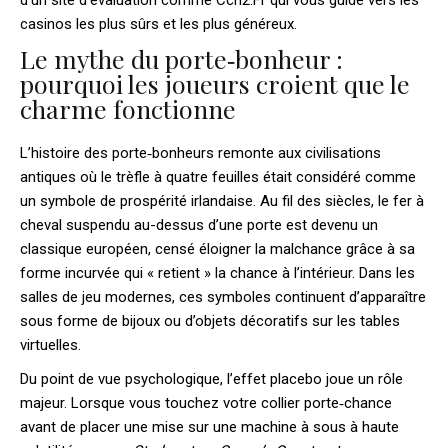
casinos les plus sûrs et les plus généreux.
Le mythe du porte‑bonheur :
pourquoi les joueurs croient que le
charme fonctionne
L’histoire des porte‑bonheurs remonte aux civilisations
antiques où le trèfle à quatre feuilles était considéré comme
un symbole de prospérité irlandaise. Au fil des siècles, le fer à
cheval suspendu au-dessus d’une porte est devenu un
classique européen, censé éloigner la malchance grâce à sa
forme incurvée qui « retient » la chance à l’intérieur. Dans les
salles de jeu modernes, ces symboles continuent d’apparaître
sous forme de bijoux ou d’objets décoratifs sur les tables
virtuelles.
Du point de vue psychologique, l’effet placebo joue un rôle
majeur. Lorsque vous touchez votre collier porte‑chance
avant de placer une mise sur une machine à sous à haute