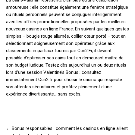
amoureuse ; elle constitue également une fenêtre stratégique
où rituels personnels peuvent se conjuguer intelligemment
avec les offres promotionnelles proposées par les meilleurs
nouveaux casinos en ligne France. En suivant quelques gestes
simples – bougie rouge allumée, collier cœur porté – tout en
sélectionnant soigneusement son opérateur grâce aux
classements impartiaux fournis par Ccn2.Fr, il devient
possible d’optimiser ses gains tout en demeurant maître de
son budget ludique. Testez dès aujourd’hui un ou deux rituels
lors d’une session Valentine’s Bonus ; consultez
immédiatement Ccn2.fr pour choisir le casino qui respecte
vos attentes sécuritaires et profitez pleinement d’une
expérience divertissante… sans excès.
Post
navigation
←
Bonus responsables : comment les casinos en ligne allient