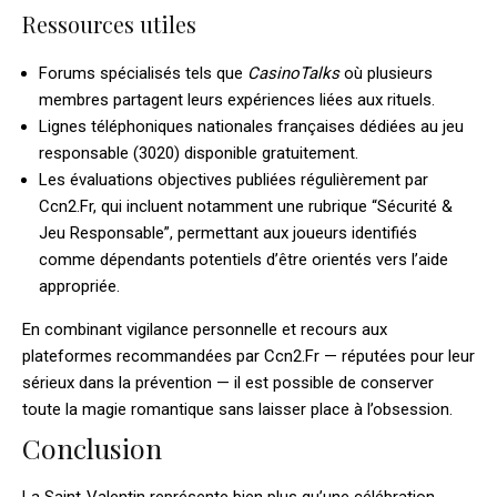
Ressources utiles
Forums spécialisés tels que
CasinoTalks
où plusieurs
membres partagent leurs expériences liées aux rituels.
Lignes téléphoniques nationales françaises dédiées au jeu
responsable (3020) disponible gratuitement.
Les évaluations objectives publiées régulièrement par
Ccn2.Fr, qui incluent notamment une rubrique “Sécurité &
Jeu Responsable”, permettant aux joueurs identifiés
comme dépendants potentiels d’être orientés vers l’aide
appropriée.
En combinant vigilance personnelle et recours aux
plateformes recommandées par Ccn2.Fr — réputées pour leur
sérieux dans la prévention — il est possible de conserver
toute la magie romantique sans laisser place à l’obsession.
Conclusion
La Saint‑Valentin représente bien plus qu’une célébration