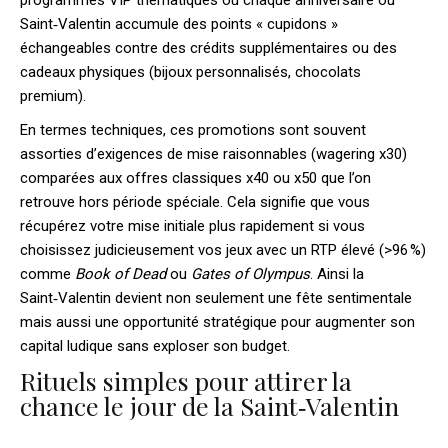
Saint‑Valentin accumule des points « cupidons »
échangeables contre des crédits supplémentaires ou des
cadeaux physiques (bijoux personnalisés, chocolats
premium).
En termes techniques, ces promotions sont souvent
assorties d’exigences de mise raisonnables (wagering x30)
comparées aux offres classiques x40 ou x50 que l’on
retrouve hors période spéciale. Cela signifie que vous
récupérez votre mise initiale plus rapidement si vous
choisissez judicieusement vos jeux avec un RTP élevé (>96 %)
comme
Book of Dead
ou
Gates of Olympus
. Ainsi la
Saint‑Valentin devient non seulement une fête sentimentale
mais aussi une opportunité stratégique pour augmenter son
capital ludique sans exploser son budget.
Rituels simples pour attirer la
chance le jour de la Saint‑Valentin