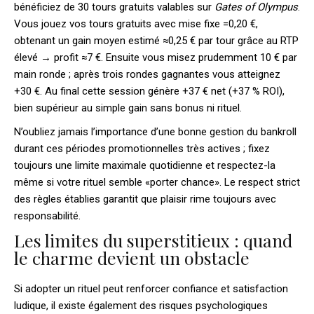
bénéficiez de 30 tours gratuits valables sur
Gates of Olympus
.
Vous jouez vos tours gratuits avec mise fixe =0,20 €,
obtenant un gain moyen estimé ≈0,25 € par tour grâce au RTP
élevé → profit ≈7 €. Ensuite vous misez prudemment 10 € par
main ronde ; après trois rondes gagnantes vous atteignez
+30 €. Au final cette session génère +37 € net (+37 % ROI),
bien supérieur au simple gain sans bonus ni rituel.
N’oubliez jamais l’importance d’une bonne gestion du bankroll
durant ces périodes promotionnelles très actives ; fixez
toujours une limite maximale quotidienne et respectez-la
même si votre rituel semble «porter chance». Le respect strict
des règles établies garantit que plaisir rime toujours avec
responsabilité.
Les limites du superstitieux : quand
le charme devient un obstacle
Si adopter un rituel peut renforcer confiance et satisfaction
ludique, il existe également des risques psychologiques