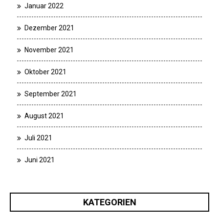
Januar 2022
Dezember 2021
November 2021
Oktober 2021
September 2021
August 2021
Juli 2021
Juni 2021
KATEGORIEN