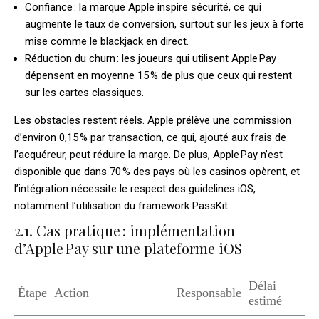
Confiance : la marque Apple inspire sécurité, ce qui
augmente le taux de conversion, surtout sur les jeux à forte
mise comme le blackjack en direct.
Réduction du churn : les joueurs qui utilisent Apple Pay
dépensent en moyenne 15 % de plus que ceux qui restent
sur les cartes classiques.
Les obstacles restent réels. Apple prélève une commission
d’environ 0,15 % par transaction, ce qui, ajouté aux frais de
l’acquéreur, peut réduire la marge. De plus, Apple Pay n’est
disponible que dans 70 % des pays où les casinos opèrent, et
l’intégration nécessite le respect des guidelines iOS,
notamment l’utilisation du framework PassKit.
2.1. Cas pratique : implémentation
d’Apple Pay sur une plateforme iOS
Délai
Étape
Action
Responsable
estimé