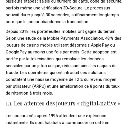
plusieurs étapes : saisie du numéro de carte, code de sécurité,
parfois même une vérification 3D‑Secure. Le processus
pouvait durer jusqu’à 30 secondes, suffisamment longtemps
pour que le joueur abandonne la transaction.
Depuis 2018, les portefeuilles mobiles ont gagné du terrain.
Selon une étude de la Mobile Payments Association, 48 % des
joueurs de casino mobile utilisent désormais Apple Pay ou
Google Pay au moins une fois par mois. Cette adoption est
portée par la tokenisation, qui remplace les données
sensibles par un jeton unique, réduisant ainsi les risques de
fraude. Les opérateurs qui ont introduit ces solutions
constatent une hausse moyenne de 12 % du revenu moyen
par utilisateur (ARPU) et une amélioration de 8 points du taux
de rétention à trois mois.
1.1. Les attentes des joueurs « digital‑native »
Les joueurs nés après 1995 attendent une expérience
instantanée. Ils sont habitués à commander un café en