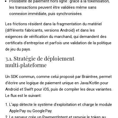
Possibilité de paiement hors ligne : grâce à la tokenisation,
les transactions peuvent être validées même sans
connexion immédiate, puis synchronisées.
Les frictions résident dans la fragmentation du matériel
(différents fabricants, versions Android) et dans les
exigences de vérification du marchand, qui demandent des
certificats d’entreprise et parfois une validation de la politique
de jeu du pays.
3.1. Stratégie de déploiement
multi‑plateforme
Un SDK commun, comme celui proposé par Braintree, permet
d’écrire une logique de paiement unique en Java/Kotlin pour
Android et Swift pour iOS, puis de compiler les deux variantes.
Le flux est le suivant :
L’app détecte le système d’exploitation et charge le module
Apple Pay ou Google Pay.
Le serveur crée un PaymentIntent et renvoie le token au