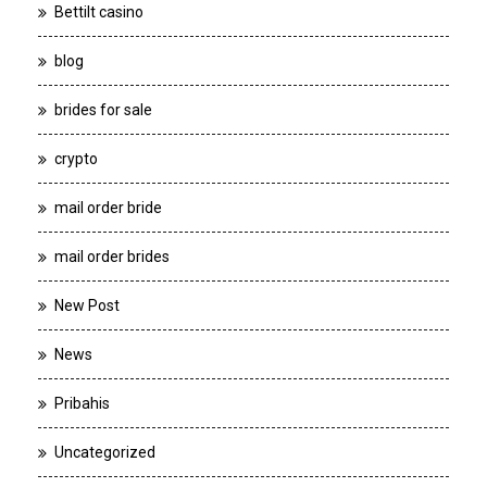
Bettilt casino
blog
brides for sale
crypto
mail order bride
mail order brides
New Post
News
Pribahis
Uncategorized