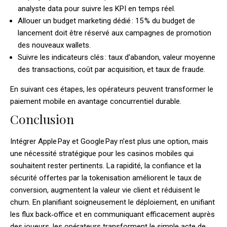
analyste data pour suivre les KPI en temps réel.
Allouer un budget marketing dédié : 15 % du budget de
lancement doit être réservé aux campagnes de promotion
des nouveaux wallets.
Suivre les indicateurs clés : taux d’abandon, valeur moyenne
des transactions, coût par acquisition, et taux de fraude.
En suivant ces étapes, les opérateurs peuvent transformer le
paiement mobile en avantage concurrentiel durable.
Conclusion
Intégrer Apple Pay et Google Pay n’est plus une option, mais
une nécessité stratégique pour les casinos mobiles qui
souhaitent rester pertinents. La rapidité, la confiance et la
sécurité offertes par la tokenisation améliorent le taux de
conversion, augmentent la valeur vie client et réduisent le
churn. En planifiant soigneusement le déploiement, en unifiant
les flux back‑office et en communiquant efficacement auprès
des joueurs, les opérateurs transforment le simple acte de