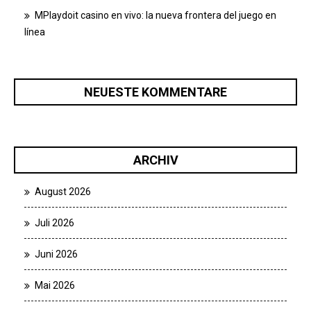
MPlaydoit casino en vivo: la nueva frontera del juego en
línea
NEUESTE KOMMENTARE
ARCHIV
August 2026
Juli 2026
Juni 2026
Mai 2026