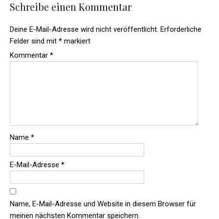
Schreibe einen Kommentar
Deine E-Mail-Adresse wird nicht veröffentlicht.
Erforderliche
Felder sind mit
*
markiert
Kommentar
*
Name
*
E-Mail-Adresse
*
Name, E-Mail-Adresse und Website in diesem Browser für
meinen nächsten Kommentar speichern.