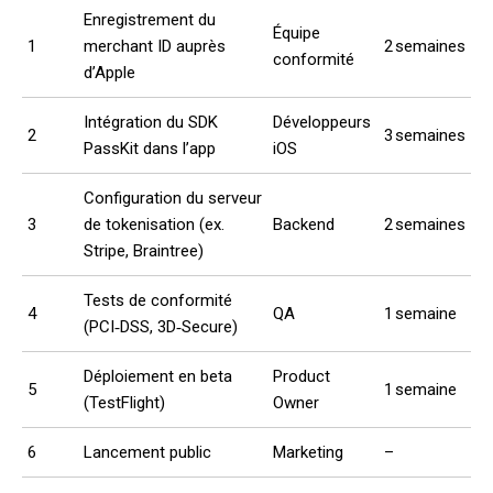
Enregistrement du
Équipe
1
merchant ID auprès
2 semaines
conformité
d’Apple
Intégration du SDK
Développeurs
2
3 semaines
PassKit dans l’app
iOS
Configuration du serveur
3
de tokenisation (ex.
Backend
2 semaines
Stripe, Braintree)
Tests de conformité
4
QA
1 semaine
(PCI‑DSS, 3D‑Secure)
Déploiement en beta
Product
5
1 semaine
(TestFlight)
Owner
6
Lancement public
Marketing
–