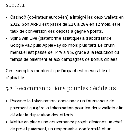
secteur
CasinoX (opérateur européen) a intégré les deux wallets en
2022. Son ARPU est passé de 22 € à 28 € en 12 mois, et le
taux de conversion des dépôts a gagné 9 points.
Spin&Win Live (plateforme asiatique) a d’abord lancé
Google Pay, puis Apple Pay six mois plus tard. Le churn
mensuel est passé de 14 % à 9 %, grâce à la réduction du
temps de paiement et aux campagnes de bonus ciblées.
Ces exemples montrent que l’impact est mesurable et
réplicable.
5.2. Recommandations pour les décideurs
Prioriser la tokenisation : choisissez un fournisseur de
paiement qui gère la tokenisation pour les deux wallets afin
d’éviter la duplication des efforts.
Mettre en place une gouvernance projet : désignez un chef
de projet paiement, un responsable conformité et un