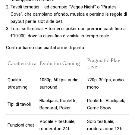
Tavoli tematici – ad esempio “Vegas Night” o “Pirate’s
Cove”, che cambiano sfondo, musica e persino le regole di
payout per le slot side‑bet.
Torni settimanali – tornei di poker con premi in cash fino a
€10 000, dove la classifica è visibile in tempo reale.
Confrontiamo due piattaforme di punta:
Pragmatic Play
Caratteristica
Evolution Gaming
Live
Qualità
1080p, 60 fps, audio
720p, 30 fps, audio
streaming
surround
mono
Blackjack, Roulette,
Roulette, Blackjack,
Tipi di tavoli
Baccarat, Poker
Game Show
Vocale + testuale,
Solo testuale,
Funzioni chat
moderatori 24 h
moderazione 12 h