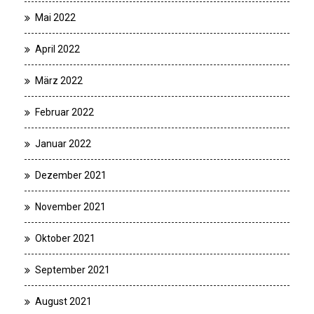
Mai 2022
April 2022
März 2022
Februar 2022
Januar 2022
Dezember 2021
November 2021
Oktober 2021
September 2021
August 2021