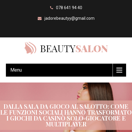
078 641 94 40
jadorebeautyy@gmail.com
Menu
DALLA SALA DA GIOCO AL SALOTTO: COME
LE FUNZIONI SOCIALI HANNO TRASFORMATO
I GIOCHI DA CASINÒ SOLO‑GIOCATORE E
MULTIPLAYER