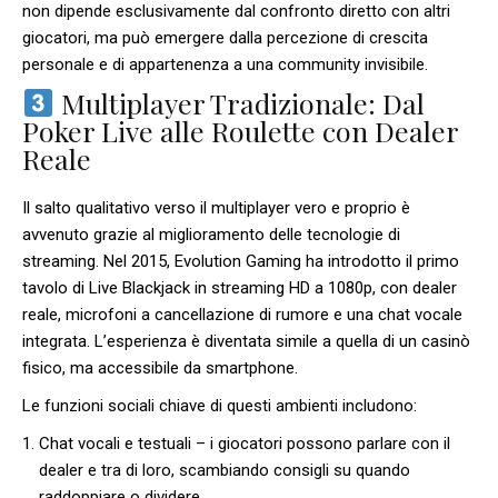
non dipende esclusivamente dal confronto diretto con altri
giocatori, ma può emergere dalla percezione di crescita
personale e di appartenenza a una community invisibile.
Multiplayer Tradizionale: Dal
Poker Live alle Roulette con Dealer
Reale
Il salto qualitativo verso il multiplayer vero e proprio è
avvenuto grazie al miglioramento delle tecnologie di
streaming. Nel 2015, Evolution Gaming ha introdotto il primo
tavolo di Live Blackjack in streaming HD a 1080p, con dealer
reale, microfoni a cancellazione di rumore e una chat vocale
integrata. L’esperienza è diventata simile a quella di un casinò
fisico, ma accessibile da smartphone.
Le funzioni sociali chiave di questi ambienti includono:
Chat vocali e testuali – i giocatori possono parlare con il
dealer e tra di loro, scambiando consigli su quando
raddoppiare o dividere.