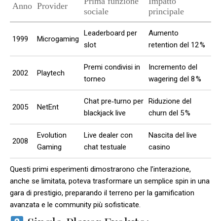
Prima funzione
Impatto
Anno
Provider
sociale
principale
Leaderboard per
Aumento
1999
Microgaming
slot
retention del 12 %
Premi condivisi in
Incremento del
2002
Playtech
torneo
wagering del 8 %
Chat pre‑turno per
Riduzione del
2005
NetEnt
blackjack live
churn del 5 %
Evolution
Live dealer con
Nascita del live
2008
Gaming
chat testuale
casino
Questi primi esperimenti dimostrarono che l’interazione,
anche se limitata, poteva trasformare un semplice spin in una
gara di prestigio, preparando il terreno per la gamification
avanzata e le community più sofisticate.