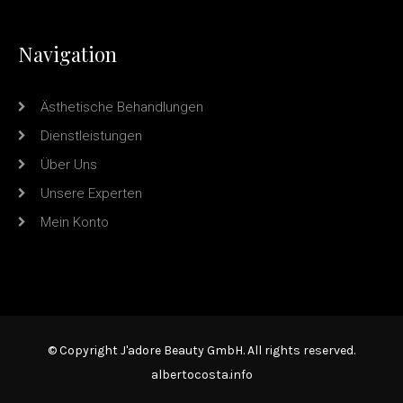
Navigation
Ästhetische Behandlungen
Dienstleistungen
Über Uns
Unsere Experten
Mein Konto
© Copyright J'adore Beauty GmbH. All rights reserved.
albertocosta.info