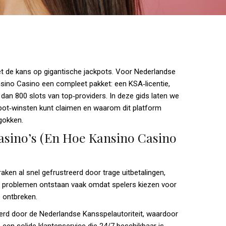
t de kans op gigantische jackpots. Voor Nederlandse
ansino Casino een compleet pakket: een KSA‑licentie,
an 800 slots van top‑providers. In deze gids laten we
ckpot‑winsten kunt claimen en waarom dit platform
gokken.
asino’s (En Hoe Kansino Casino
raken al snel gefrustreerd door trage uitbetalingen,
 problemen ontstaan vaak omdat spelers kiezen voor
e ontbreken.
ieerd door de Nederlandse Kansspelautoriteit, waardoor