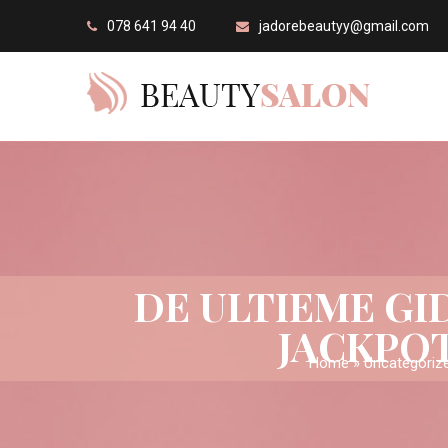
078 641 94 40
jadorebeautyy@gmail.com
DE ULTIEME GI
JACKPOT
Home
»
Uncategoriz