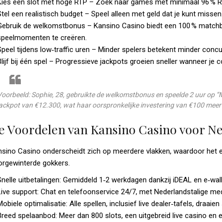
Kies een slot met hoge RTP – Zoek naar games met minimaal 96 % R
Stel een realistisch budget – Speel alleen met geld dat je kunt missen
Gebruik de welkomstbonus – Kansino Casino biedt een 100 % matchbo
speelmomenten te creëren.
Speel tijdens low‑traffic uren – Minder spelers betekent minder concu
Blijf bij één spel – Progressieve jackpots groeien sneller wanneer je 
Voorbeeld: Sophie, 28, gebruikte de welkomstbonus en speelde 2 uur op “
jackpot van €12.300, wat haar oorspronkelijke investering van €100 meer
e Voordelen van Kansino Casino voor Ne
sino Casino onderscheidt zich op meerdere vlakken, waardoor het e
orgewinterde gokkers.
Snelle uitbetalingen: Gemiddeld 1‑2 werkdagen dankzij iDEAL en e‑wall
Live support: Chat en telefoonservice 24/7, met Nederlandstalige m
Mobiele optimalisatie: Alle spellen, inclusief live dealer‑tafels, draai
Breed spelaanbod: Meer dan 800 slots, een uitgebreid live casino en