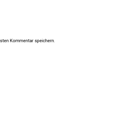
hsten Kommentar speichern.