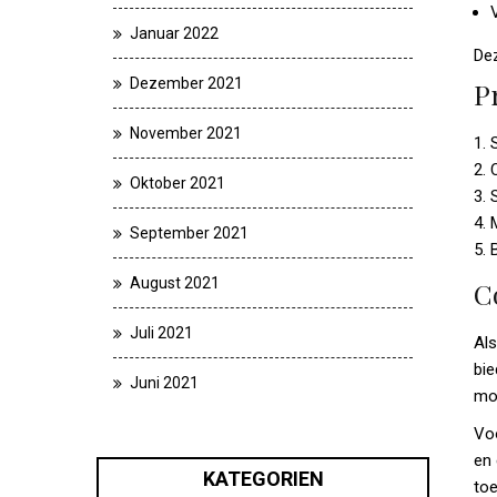
Januar 2022
Dez
Dezember 2021
P
November 2021
Oktober 2021
September 2021
August 2021
C
Juli 2021
Als
bie
Juni 2021
mob
Voo
en 
KATEGORIEN
toe