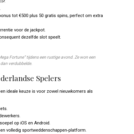
TP.
.
nus tot €500 plus 50 gratis spins, perfect om extra
rrentie voor de jackpot.
consequent dezelfde slot speelt.
Mega Fortune” tijdens een rustige avond. Ze won een
 dan verdubbelde.
derlandse Spelers
en ideale keuze is voor zowel nieuwkomers als
ets.
edewerkers.
en soepel op iOS en Android.
 een volledig sportweddenschappen‑platform.