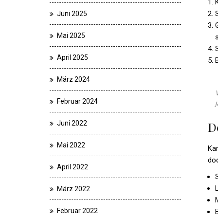
Juni 2025
Mai 2025
April 2025
März 2024
Februar 2024
D
Juni 2022
Mai 2022
Kan
do
April 2022
März 2022
Februar 2022