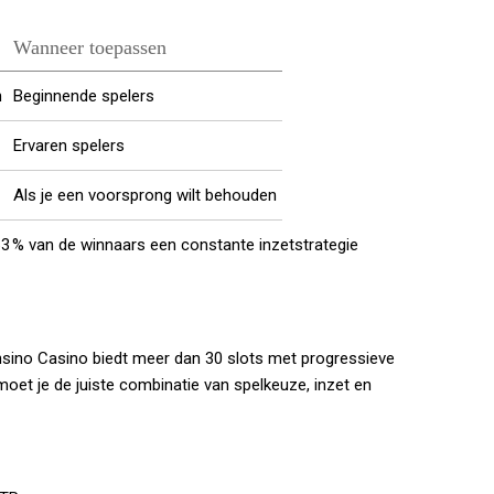
Wanneer toepassen
n
Beginnende spelers
Ervaren spelers
Als je een voorsprong wilt behouden
63 % van de winnaars een constante inzetstrategie
ansino Casino biedt meer dan 30 slots met progressieve
oet je de juiste combinatie van spelkeuze, inzet en