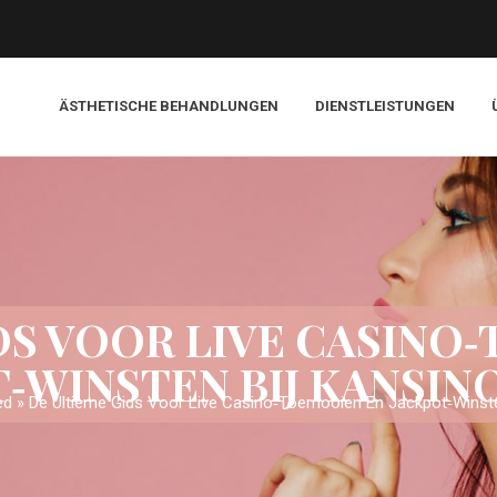
ÄSTHETISCHE BEHANDLUNGEN
DIENSTLEISTUNGEN
DS VOOR LIVE CASINO
‑WINSTEN BIJ KANSIN
ed
»
De Ultieme Gids Voor Live Casino‑toernooien En Jackpot‑Winst