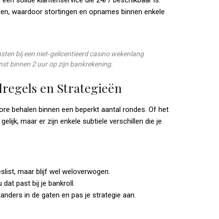
n een solide klantenservice die 24/7 beschikbaar is.
den, waardoor stortingen en opnames binnen enkele
nsten bij een niet‑gelicentieerd casino wekenlang
nst binnen 2 uur op zijn bankrekening.
lregels en Strategieën
ore behalen binnen een beperkt aantal rondes. Of het
elijk, maar er zijn enkele subtiele verschillen die je
eslist, maar blijf wel weloverwogen.
dat past bij je bankroll.
anders in de gaten en pas je strategie aan.