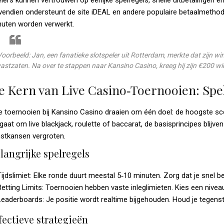
lers kunnen vertrouwen op eerlijke spelregels, snelle uitbetalingen e
endien ondersteunt de site iDEAL en andere populaire betaalmetho
nuten worden verwerkt.
Voorbeeld: Jan, een fanatieke slotspeler uit Rotterdam, merkte dat zijn wi
vastzaten. Na over te stappen naar Kansino Casino, kreeg hij zijn €200 wi
e Kern van Live Casino‑Toernooien: Spe
e toernooien bij Kansino Casino draaien om één doel: de hoogste sc
gaat om live blackjack, roulette of baccarat, de basisprincipes blijven g
stkansen vergroten.
langrijke spelregels
Tijdslimiet: Elke ronde duurt meestal 5‑10 minuten. Zorg dat je snel b
Betting Limits: Toernooien hebben vaste inleglimieten. Kies een niveau 
Leaderboards: Je positie wordt realtime bijgehouden. Houd je tegenst
fectieve strategieën