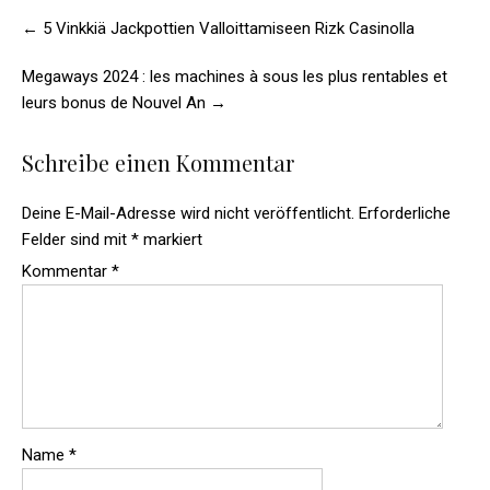
Post
navigation
←
5 Vinkkiä Jackpottien Valloittamiseen Rizk Casinolla
Megaways 2024 : les machines à sous les plus rentables et
leurs bonus de Nouvel An
→
Schreibe einen Kommentar
Deine E-Mail-Adresse wird nicht veröffentlicht.
Erforderliche
Felder sind mit
*
markiert
Kommentar
*
Name
*