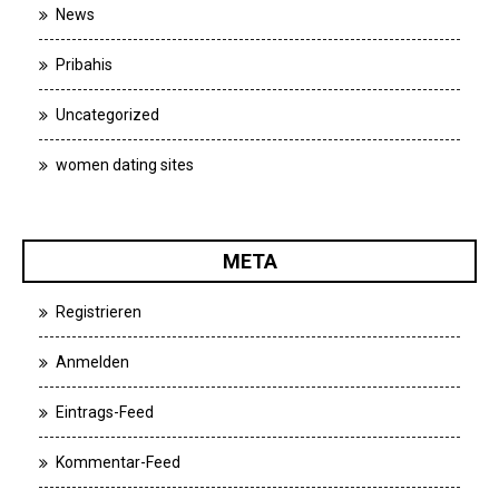
News
Pribahis
Uncategorized
women dating sites
META
Registrieren
Anmelden
Eintrags-Feed
Kommentar-Feed