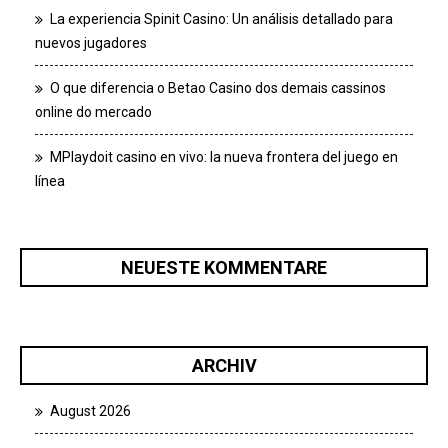
La experiencia Spinit Casino: Un análisis detallado para
nuevos jugadores
O que diferencia o Betao Casino dos demais cassinos
online do mercado
MPlaydoit casino en vivo: la nueva frontera del juego en
línea
NEUESTE KOMMENTARE
ARCHIV
August 2026