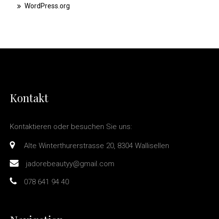
WordPress.org
Kontakt
Kontaktieren oder besuchen Sie uns:
Alte Winterthurerstrasse 20, 8304 Wallisellen
jadorebeautyy@gmail.com
078 641 94 40