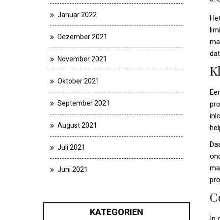
Januar 2022
Het
lim
Dezember 2021
mak
dat
November 2021
K
Oktober 2021
Een
September 2021
pro
inl
August 2021
hel
Daa
Juli 2021
ond
man
Juni 2021
pro
C
KATEGORIEN
In 