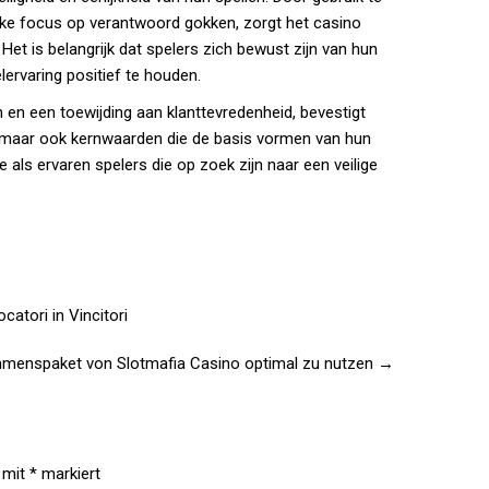
rke focus op verantwoord gokken, zorgt het casino
et is belangrijk dat spelers zich bewust zijn van hun
rvaring positief te houden.
 en een toewijding aan klanttevredenheid, bevestigt
ijn, maar ook kernwaarden die de basis vormen van hun
als ervaren spelers die op zoek zijn naar een veilige
atori in Vincitori
ommenspaket von Slotmafia Casino optimal zu nutzen
→
d mit
*
markiert