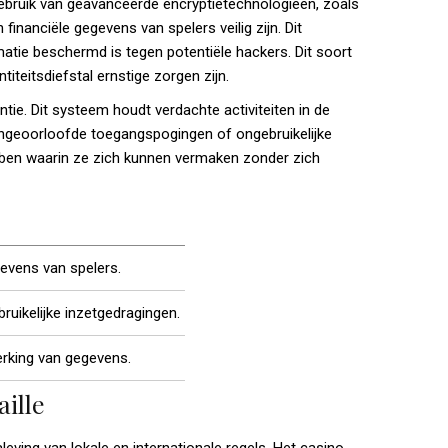
gebruik van geavanceerde encryptietechnologieën, zoals
financiële gegevens van spelers veilig zijn. Dit
rmatie beschermd is tegen potentiële hackers. Dit soort
titeitsdiefstal ernstige zorgen zijn.
ie. Dit systeem houdt verdachte activiteiten in de
 ongeoorloofde toegangspogingen of ongebruikelijke
ebben waarin ze zich kunnen vermaken zonder zich
gevens van spelers.
ruikelijke inzetgedragingen.
erking van gegevens.
ille