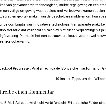
en van geavanceerde technologieën, strikte regelgeving en een ste
r een veilige omgeving waar spelers met vertrouwen kunnen spelen. H
gedrag en gebruik maken van de beschikbare middelen om hun speele
r de combinatie van innovatieve technologie, transparante praktijken
ino Versaille dat veiligheid en fair play niet alleen verplichtingen z
rijfsvoering. Dit maakt het een betrouwbare keuze voor zowel nieuwe 
eerlijke gokervaring.
st
vigation
Jackpot Progressivi: Analisi Tecnica dei Bonus che Trasformano i Gioc
10 Insider‑Tipps, um das Willk
hreibe einen Kommentar
ne E-Mail-Adresse wird nicht veröffentlicht.
Erforderliche Felder sin