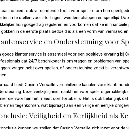
 casino biedt ook verschillende tools voor spelers om hun speelged
ieten in te stellen voor stortingen, weddenschappen en speeltijd. Do
kelijker hun gokgedrag reguleren en voorkomen dat ze in financiële
 gokken in de eerste plaats bedoeld is als een vorm van vermaak, en 
lantenservice en Ondersteuning voor Sp
 goede klantenservice is essentieel voor een positieve ervaring bij 
fessionals dat 24/7 beschikbaar is om vragen en problemen van spele
oggen, vragen hebt over spellen, of ondersteuning zoekt bij verantwo
pen.
rnaast biedt Casino Versaille verschillende kanalen voor klantenonde
ersteuning. Deze veelzijdigheid maakt het voor spelers gemakkelijk 
ier die voor hen het meest comfortabel is. Het is ook belangrijk da
blemen tegenkomen, wat bijdraagt aan een veilige en eerlijke omgevi
onclusie: Veiligheid en Eerlijkheid als 
conclusie kunnen we stellen dat Casino Versaille zich inzet voor de ve