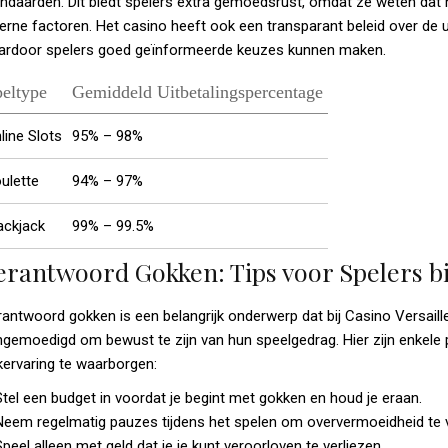
ndaarden. Dit biedt spelers extra gemoedsrust, omdat ze weten dat
erne factoren. Het casino heeft ook een transparant beleid over de u
ardoor spelers goed geïnformeerde keuzes kunnen maken.
eltype
Gemiddeld Uitbetalingspercentage
line Slots
95% – 98%
ulette
94% – 97%
ackjack
99% – 99.5%
erantwoord Gokken: Tips voor Spelers bi
antwoord gokken is een belangrijk onderwerp dat bij Casino Versaill
gemoedigd om bewust te zijn van hun speelgedrag. Hier zijn enkele
ervaring te waarborgen:
Stel een budget in voordat je begint met gokken en houd je eraan.
Neem regelmatig pauzes tijdens het spelen om oververmoeidheid te
Speel alleen met geld dat je je kunt veroorloven te verliezen.