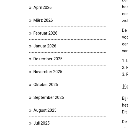
Een
bes
April 2026
eer
März 2026
zic
De 
Februar 2026
voo
een
Januar 2026
van
Dezember 2025
November 2025
E
Oktober 2025
September 2025
Bij
het
August 2025
Dit
De 
Juli 2025