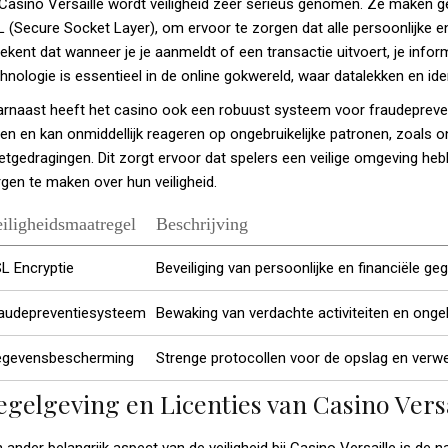
 Casino Versaille wordt veiligheid zeer serieus genomen. Ze maken 
 (Secure Socket Layer), om ervoor te zorgen dat alle persoonlijke en 
ekent dat wanneer je je aanmeldt of een transactie uitvoert, je info
hnologie is essentieel in de online gokwereld, waar datalekken en iden
rnaast heeft het casino ook een robuust systeem voor fraudeprevent
en en kan onmiddellijk reageren op ongebruikelijke patronen, zoals
etgedragingen. Dit zorgt ervoor dat spelers een veilige omgeving h
gen te maken over hun veiligheid.
iligheidsmaatregel
Beschrijving
L Encryptie
Beveiliging van persoonlijke en financiële ge
audepreventiesysteem
Bewaking van verdachte activiteiten en ongeb
gevensbescherming
Strenge protocollen voor de opslag en verw
egelgeving en Licenties van Casino Versa