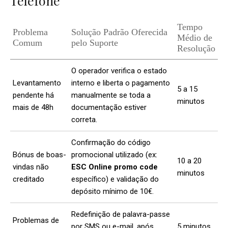
Telefone
Tempo
Problema
Solução Padrão Oferecida
Médio de
Comum
pelo Suporte
Resolução
O operador verifica o estado
Levantamento
interno e liberta o pagamento
5 a 15
pendente há
manualmente se toda a
minutos
mais de 48h
documentação estiver
correta.
Confirmação do código
Bónus de boas-
promocional utilizado (ex:
10 a 20
vindas não
ESC Online promo code
minutos
creditado
específico) e validação do
depósito mínimo de 10€.
Redefinição de palavra-passe
Problemas de
por SMS ou e-mail, após
5 minutos