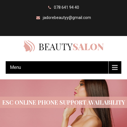
078 641 94 40
jadorebeautyy@gmail.com
Menu
ESC ONLINE PHONE SUPPORT AVAILABILITY