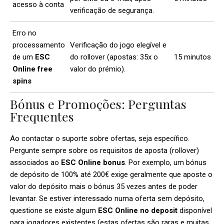
acesso à conta
verificação de segurança.
Erro no
processamento
Verificação do jogo elegível e
de um
ESC
do rollover (apostas: 35x o
15 minutos
Online free
valor do prémio).
spins
Bónus e Promoções: Perguntas
Frequentes
Ao contactar o suporte sobre ofertas, seja específico.
Pergunte sempre sobre os requisitos de aposta (rollover)
associados ao
ESC Online bonus
. Por exemplo, um bónus
de depósito de 100% até 200€ exige geralmente que aposte o
valor do depósito mais o bónus 35 vezes antes de poder
levantar. Se estiver interessado numa oferta sem depósito,
questione se existe algum
ESC Online no deposit
disponível
para jogadores existentes (estas ofertas são raras e muitas