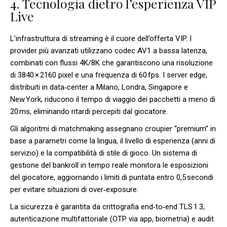
4. Tecnologia dietro l’esperienza VIP
Live
L’infrastruttura di streaming è il cuore dell’offerta VIP. I
provider più avanzati utilizzano codec AV1 a bassa latenza,
combinati con flussi 4K/8K che garantiscono una risoluzione
di 3840 × 2160 pixel e una frequenza di 60 fps. I server edge,
distribuiti in data‑center a Milano, Londra, Singapore e
New York, riducono il tempo di viaggio dei pacchetti a meno di
20 ms, eliminando ritardi percepiti dal giocatore.
Gli algoritmi di matchmaking assegnano croupier “premium” in
base a parametri come la lingua, il livello di esperienza (anni di
servizio) e la compatibilità di stile di gioco. Un sistema di
gestione del bankroll in tempo reale monitora le esposizioni
del giocatore, aggiornando i limiti di puntata entro 0,5 secondi
per evitare situazioni di over‑exposure.
La sicurezza è garantita da crittografia end‑to‑end TLS 1.3,
autenticazione multifattoriale (OTP via app, biometria) e audit