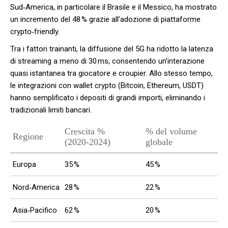
Sud‑America, in particolare il Brasile e il Messico, ha mostrato
un incremento del 48 % grazie all’adozione di piattaforme
crypto‑friendly.
Tra i fattori trainanti, la diffusione del 5G ha ridotto la latenza
di streaming a meno di 30 ms, consentendo un’interazione
quasi istantanea tra giocatore e croupier. Allo stesso tempo,
le integrazioni con wallet crypto (Bitcoin, Ethereum, USDT)
hanno semplificato i depositi di grandi importi, eliminando i
tradizionali limiti bancari.
Crescita %
% del volume
Regione
(2020‑2024)
globale
Europa
35 %
45 %
Nord‑America
28 %
22 %
Asia‑Pacifico
62 %
20 %