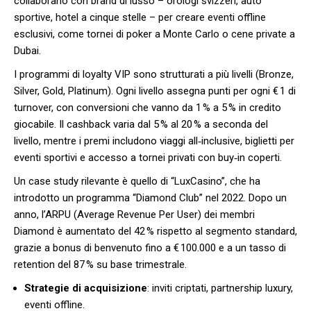
collaborano con brand di lusso – orologi svizzeri, auto
sportive, hotel a cinque stelle – per creare eventi offline
esclusivi, come tornei di poker a Monte Carlo o cene private a
Dubai.
I programmi di loyalty VIP sono strutturati a più livelli (Bronze,
Silver, Gold, Platinum). Ogni livello assegna punti per ogni € 1 di
turnover, con conversioni che vanno da 1 % a 5 % in credito
giocabile. Il cashback varia dal 5 % al 20 % a seconda del
livello, mentre i premi includono viaggi all‑inclusive, biglietti per
eventi sportivi e accesso a tornei privati con buy‑in coperti.
Un case study rilevante è quello di “LuxCasino”, che ha
introdotto un programma “Diamond Club” nel 2022. Dopo un
anno, l’ARPU (Average Revenue Per User) dei membri
Diamond è aumentato del 42 % rispetto al segmento standard,
grazie a bonus di benvenuto fino a € 100.000 e a un tasso di
retention del 87 % su base trimestrale.
Strategie di acquisizione
: inviti criptati, partnership luxury,
eventi offline.