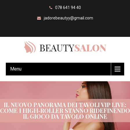
078 641 94 40
jadorebeautyy@gmail.com
Menu
IL NUOVO PANORAMA DEI TAVOLI VIP LIVE:
COME I HIGH‑ROLLER STANNO RIDEFINENDO
IL GIOCO DA TAVOLO ONLINE