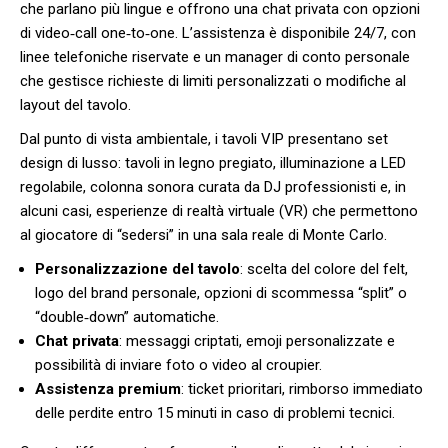
che parlano più lingue e offrono una chat privata con opzioni
di video‑call one‑to‑one. L’assistenza è disponibile 24/7, con
linee telefoniche riservate e un manager di conto personale
che gestisce richieste di limiti personalizzati o modifiche al
layout del tavolo.
Dal punto di vista ambientale, i tavoli VIP presentano set
design di lusso: tavoli in legno pregiato, illuminazione a LED
regolabile, colonna sonora curata da DJ professionisti e, in
alcuni casi, esperienze di realtà virtuale (VR) che permettono
al giocatore di “sedersi” in una sala reale di Monte Carlo.
Personalizzazione del tavolo
: scelta del colore del felt,
logo del brand personale, opzioni di scommessa “split” o
“double‑down” automatiche.
Chat privata
: messaggi criptati, emoji personalizzate e
possibilità di inviare foto o video al croupier.
Assistenza premium
: ticket prioritari, rimborso immediato
delle perdite entro 15 minuti in caso di problemi tecnici.