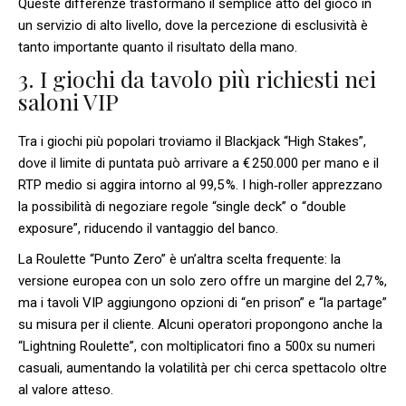
Queste differenze trasformano il semplice atto del gioco in
un servizio di alto livello, dove la percezione di esclusività è
tanto importante quanto il risultato della mano.
3. I giochi da tavolo più richiesti nei
saloni VIP
Tra i giochi più popolari troviamo il Blackjack “High Stakes”,
dove il limite di puntata può arrivare a € 250.000 per mano e il
RTP medio si aggira intorno al 99,5 %. I high‑roller apprezzano
la possibilità di negoziare regole “single deck” o “double
exposure”, riducendo il vantaggio del banco.
La Roulette “Punto Zero” è un’altra scelta frequente: la
versione europea con un solo zero offre un margine del 2,7 %,
ma i tavoli VIP aggiungono opzioni di “en prison” e “la partage”
su misura per il cliente. Alcuni operatori propongono anche la
“Lightning Roulette”, con moltiplicatori fino a 500x su numeri
casuali, aumentando la volatilità per chi cerca spettacolo oltre
al valore atteso.