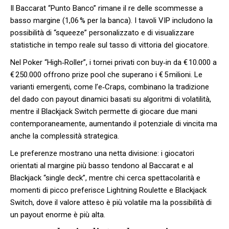
Il Baccarat “Punto Banco” rimane il re delle scommesse a
basso margine (1,06 % per la banca). I tavoli VIP includono la
possibilità di “squeeze” personalizzato e di visualizzare
statistiche in tempo reale sul tasso di vittoria del giocatore.
Nel Poker “High‑Roller”, i tornei privati con buy‑in da € 10.000 a
€ 250.000 offrono prize pool che superano i € 5 milioni. Le
varianti emergenti, come l’e‑Craps, combinano la tradizione
del dado con payout dinamici basati su algoritmi di volatilità,
mentre il Blackjack Switch permette di giocare due mani
contemporaneamente, aumentando il potenziale di vincita ma
anche la complessità strategica.
Le preferenze mostrano una netta divisione: i giocatori
orientati al margine più basso tendono al Baccarat e al
Blackjack “single deck”, mentre chi cerca spettacolarità e
momenti di picco preferisce Lightning Roulette e Blackjack
Switch, dove il valore atteso è più volatile ma la possibilità di
un payout enorme è più alta.