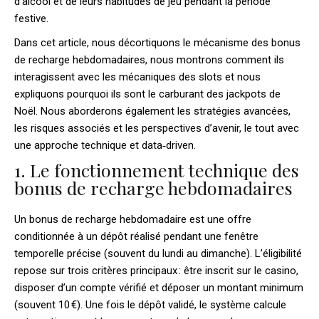
d’alcool et de leurs habitudes de jeu pendant la période
festive.
Dans cet article, nous décortiquons le mécanisme des bonus
de recharge hebdomadaires, nous montrons comment ils
interagissent avec les mécaniques des slots et nous
expliquons pourquoi ils sont le carburant des jackpots de
Noël. Nous aborderons également les stratégies avancées,
les risques associés et les perspectives d’avenir, le tout avec
une approche technique et data‑driven.
1. Le fonctionnement technique des
bonus de recharge hebdomadaires
Un bonus de recharge hebdomadaire est une offre
conditionnée à un dépôt réalisé pendant une fenêtre
temporelle précise (souvent du lundi au dimanche). L’éligibilité
repose sur trois critères principaux : être inscrit sur le casino,
disposer d’un compte vérifié et déposer un montant minimum
(souvent 10 €). Une fois le dépôt validé, le système calcule