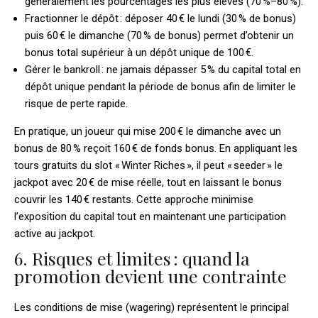
généralement les pourcentages les plus élevés (70 %–80 %).
Fractionner le dépôt : déposer 40 € le lundi (30 % de bonus)
puis 60 € le dimanche (70 % de bonus) permet d’obtenir un
bonus total supérieur à un dépôt unique de 100 €.
Gérer le bankroll : ne jamais dépasser 5 % du capital total en
dépôt unique pendant la période de bonus afin de limiter le
risque de perte rapide.
En pratique, un joueur qui mise 200 € le dimanche avec un
bonus de 80 % reçoit 160 € de fonds bonus. En appliquant les
tours gratuits du slot « Winter Riches », il peut « seeder » le
jackpot avec 20 € de mise réelle, tout en laissant le bonus
couvrir les 140 € restants. Cette approche minimise
l’exposition du capital tout en maintenant une participation
active au jackpot.
6. Risques et limites : quand la
promotion devient une contrainte
Les conditions de mise (wagering) représentent le principal