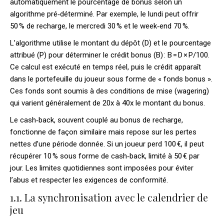
automatiquement le pourcentage de bonus selon un
algorithme pré‑déterminé. Par exemple, le lundi peut offrir
50 % de recharge, le mercredi 30 % et le week‑end 70 %.
L’algorithme utilise le montant du dépôt (D) et le pourcentage
attribué (P) pour déterminer le crédit bonus (B) : B = D × P/100.
Ce calcul est exécuté en temps réel, puis le crédit apparaît
dans le portefeuille du joueur sous forme de « fonds bonus ».
Ces fonds sont soumis à des conditions de mise (wagering)
qui varient généralement de 20x à 40x le montant du bonus.
Le cash‑back, souvent couplé au bonus de recharge,
fonctionne de façon similaire mais repose sur les pertes
nettes d’une période donnée. Si un joueur perd 100 €, il peut
récupérer 10 % sous forme de cash‑back, limité à 50 € par
jour. Les limites quotidiennes sont imposées pour éviter
l’abus et respecter les exigences de conformité.
1.1. La synchronisation avec le calendrier de
jeu