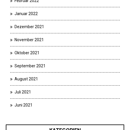
Februar 2022
Januar 2022
Dezember 2021
November 2021
Oktober 2021
September 2021
August 2021
Juli 2021
Juni 2021