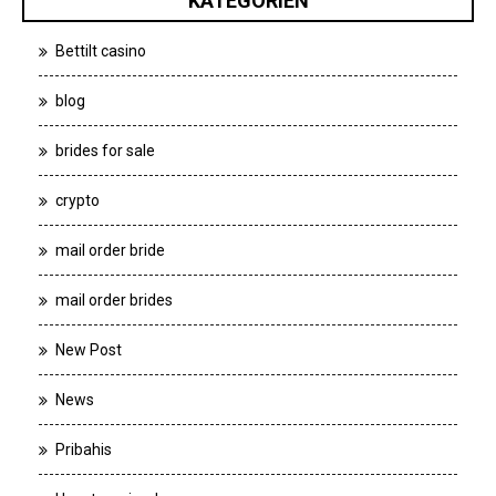
KATEGORIEN
Bettilt casino
blog
brides for sale
crypto
mail order bride
mail order brides
New Post
News
Pribahis