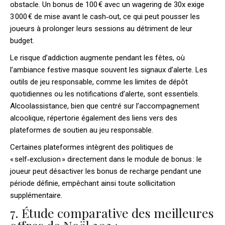
obstacle. Un bonus de 100 € avec un wagering de 30x exige
3 000 € de mise avant le cash‑out, ce qui peut pousser les
joueurs à prolonger leurs sessions au détriment de leur
budget.
Le risque d’addiction augmente pendant les fêtes, où
l’ambiance festive masque souvent les signaux d’alerte. Les
outils de jeu responsable, comme les limites de dépôt
quotidiennes ou les notifications d’alerte, sont essentiels.
Alcoolassistance, bien que centré sur l’accompagnement
alcoolique, répertorie également des liens vers des
plateformes de soutien au jeu responsable.
Certaines plateformes intègrent des politiques de
« self‑exclusion » directement dans le module de bonus : le
joueur peut désactiver les bonus de recharge pendant une
période définie, empêchant ainsi toute sollicitation
supplémentaire.
7. Étude comparative des meilleures