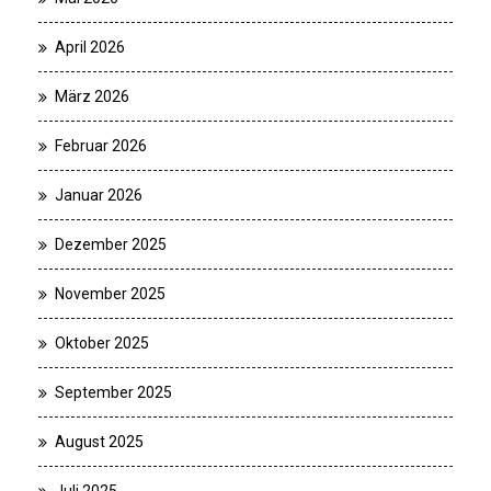
April 2026
März 2026
Februar 2026
Januar 2026
Dezember 2025
November 2025
Oktober 2025
September 2025
August 2025
Juli 2025