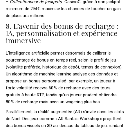
–
Collectionneur de jackpots
: CasinoC, grâce à son jackpot
minimum de 2 M €, maximise les chances de toucher un gain
de plusieurs millions.
8. L’avenir des bonus de recharge :
IA, personnalisation et expérience
immersive
L’intelligence artificielle permet désormais de calibrer le
pourcentage de bonus en temps réel, selon le profil de jeu
(volatilité préférée, historique de dépôt, temps de connexion).
Un algorithme de machine learning analyse ces données et
propose un bonus personnalisé : par exemple, un joueur à
forte volatilité recevra 60 % de recharge avec des tours
gratuits à haute RTP, tandis qu’un joueur prudent obtiendra
80 % de recharge mais avec un wagering plus bas.
Parallèlement, la réalité augmentée (AR) s’invite dans les slots
de Noël. Des jeux comme « AR Santa’s Workshop » projettent
des bonus visuels en 3D au-dessus du tableau de jeu, rendant