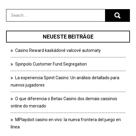
NEUESTE BEITRÄGE
Casino Reward kaskádové valcové automaty
Spinpolo Customer Fund Segregation
La experiencia Spinit Casino: Un análisis detallado para
nuevos jugadores
O que diferencia o Betao Casino dos demais cassinos
online do mercado
MPlaydoit casino en vivo: la nueva frontera del juego en
línea