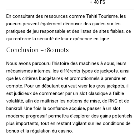
+ 40 FS
En consultant des ressources comme Tahiti Tourisme, les
joueurs peuvent également découvrir des guides sur les
pratiques de jeu responsable et des listes de sites fiables, ce
qui renforce la sécurité de leur expérience en ligne.
Conclusion – 180 mots
Nous avons parcouru l’histoire des machines à sous, leurs
mécanismes internes, les différents types de jackpots, ainsi
que les critères budgétaires et promotionnels à prendre en
compte. Pour un débutant qui veut viser les gros jackpots, il
est judicieux de commencer par un slot classique à faible
volatilité, afin de maîtriser les notions de mise, de RNG et de
bankroll. Une fois la confiance acquise, passer à un slot
moderne progressif permettra d’explorer des gains potentiels
plus importants, tout en restant vigilant sur les conditions de
bonus et la régulation du casino.