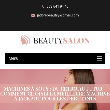
078 641 94 40
jadorebeautyy@gmail.com
Menu
MACHINES À SOUS : DU RÉTRO AU FUTUR –
COMMENT CHOISIR LA MEILLEURE MACHINE
À JACKPOT POUR LES DÉBUTANTS