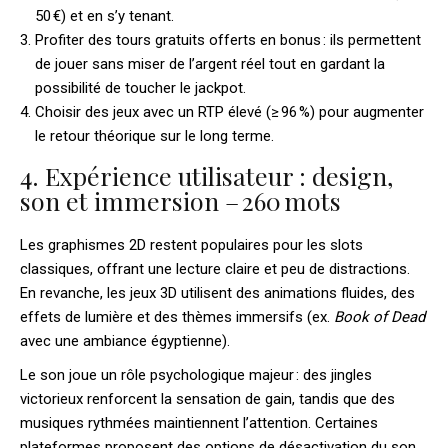
50 €) et en s’y tenant.
Profiter des tours gratuits offerts en bonus : ils permettent
de jouer sans miser de l’argent réel tout en gardant la
possibilité de toucher le jackpot.
Choisir des jeux avec un RTP élevé (≥ 96 %) pour augmenter
le retour théorique sur le long terme.
4. Expérience utilisateur : design,
son et immersion – 260 mots
Les graphismes 2D restent populaires pour les slots
classiques, offrant une lecture claire et peu de distractions.
En revanche, les jeux 3D utilisent des animations fluides, des
effets de lumière et des thèmes immersifs (ex.
Book of Dead
avec une ambiance égyptienne).
Le son joue un rôle psychologique majeur : des jingles
victorieux renforcent la sensation de gain, tandis que des
musiques rythmées maintiennent l’attention. Certaines
plateformes proposent des options de désactivation du son,