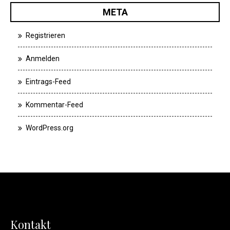
META
Registrieren
Anmelden
Eintrags-Feed
Kommentar-Feed
WordPress.org
Kontakt