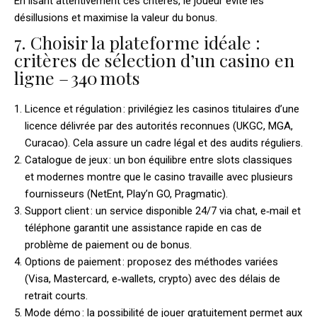
En lisant attentivement ces critères, le joueur évite les
désillusions et maximise la valeur du bonus.
7. Choisir la plateforme idéale :
critères de sélection d’un casino en
ligne – 340 mots
Licence et régulation : privilégiez les casinos titulaires d’une
licence délivrée par des autorités reconnues (UKGC, MGA,
Curacao). Cela assure un cadre légal et des audits réguliers.
Catalogue de jeux : un bon équilibre entre slots classiques
et modernes montre que le casino travaille avec plusieurs
fournisseurs (NetEnt, Play’n GO, Pragmatic).
Support client : un service disponible 24/7 via chat, e‑mail et
téléphone garantit une assistance rapide en cas de
problème de paiement ou de bonus.
Options de paiement : proposez des méthodes variées
(Visa, Mastercard, e‑wallets, crypto) avec des délais de
retrait courts.
Mode démo : la possibilité de jouer gratuitement permet aux