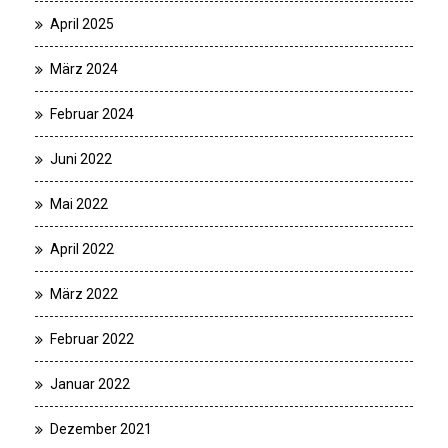
April 2025
März 2024
Februar 2024
Juni 2022
Mai 2022
April 2022
März 2022
Februar 2022
Januar 2022
Dezember 2021