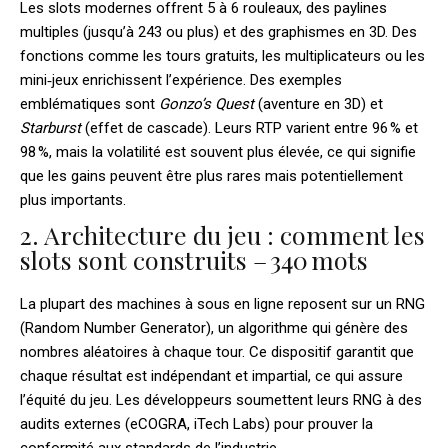
Les slots modernes offrent 5 à 6 rouleaux, des paylines
multiples (jusqu’à 243 ou plus) et des graphismes en 3D. Des
fonctions comme les tours gratuits, les multiplicateurs ou les
mini‑jeux enrichissent l’expérience. Des exemples
emblématiques sont
Gonzo’s Quest
(aventure en 3D) et
Starburst
(effet de cascade). Leurs RTP varient entre 96 % et
98 %, mais la volatilité est souvent plus élevée, ce qui signifie
que les gains peuvent être plus rares mais potentiellement
plus importants.
2. Architecture du jeu : comment les
slots sont construits – 340 mots
La plupart des machines à sous en ligne reposent sur un RNG
(Random Number Generator), un algorithme qui génère des
nombres aléatoires à chaque tour. Ce dispositif garantit que
chaque résultat est indépendant et impartial, ce qui assure
l’équité du jeu. Les développeurs soumettent leurs RNG à des
audits externes (eCOGRA, iTech Labs) pour prouver la
conformité aux standards de l’industrie.