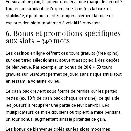
En suivant ce plan, le joueur conserve une marge de sécurité
tout en accumulant de l’expérience. Une fois la bankroll
stabilisée, il peut augmenter progressivement la mise et
explorer des slots modernes à volatilité moyenne.
6. Bonus et promotions spécifiques
aux slots – 340 mots
Les casinos en ligne offrent des tours gratuits (free spins)
sur des titres sélectionnés, souvent associés à des dépôts
de bienvenue. Par exemple, un bonus de 20 € + 50 tours
gratuits sur
Starburst
permet de jouer sans risque initial tout
en testant la volatilité du jeu.
Le cash‑back revient sous forme de remise sur les pertes
nettes (ex. 10 % de cash‑back chaque semaine), ce qui aide
les joueurs à récupérer une partie de leur bankroll. Les
multiplicateurs de mise doublent ou triplent la mise pendant
un tour bonus, augmentant ainsi le potentiel de gain.
Les bonus de bienvenue ciblés sur les slots modernes