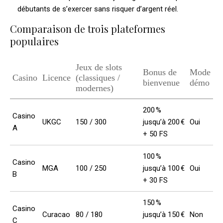
débutants de s’exercer sans risquer d’argent réel.
Comparaison de trois plateformes
populaires
Jeux de slots
Bonus de
Mode
Casino
Licence
(classiques /
bienvenue
démo
modernes)
200 %
Casino
UKGC
150 / 300
jusqu’à 200 €
Oui
A
+ 50 FS
100 %
Casino
MGA
100 / 250
jusqu’à 100 €
Oui
B
+ 30 FS
150 %
Casino
Curacao
80 / 180
jusqu’à 150 €
Non
C