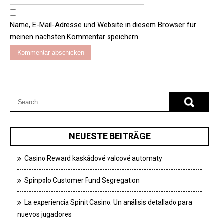
Name, E-Mail-Adresse und Website in diesem Browser für
meinen nächsten Kommentar speichern.
NEUESTE BEITRÄGE
Casino Reward kaskádové valcové automaty
Spinpolo Customer Fund Segregation
La experiencia Spinit Casino: Un análisis detallado para
nuevos jugadores