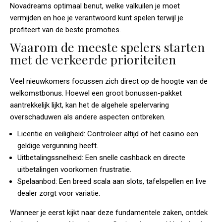
Novadreams optimaal benut, welke valkuilen je moet
vermijden en hoe je verantwoord kunt spelen terwijl je
profiteert van de beste promoties.
Waarom de meeste spelers starten
met de verkeerde prioriteiten
Veel nieuwkomers focussen zich direct op de hoogte van de
welkomstbonus. Hoewel een groot bonussen-pakket
aantrekkelijk lijkt, kan het de algehele spelervaring
overschaduwen als andere aspecten ontbreken.
Licentie en veiligheid: Controleer altijd of het casino een
geldige vergunning heeft.
Uitbetalingssnelheid: Een snelle cashback en directe
uitbetalingen voorkomen frustratie.
Spelaanbod: Een breed scala aan slots, tafelspellen en live
dealer zorgt voor variatie.
Wanneer je eerst kijkt naar deze fundamentele zaken, ontdek