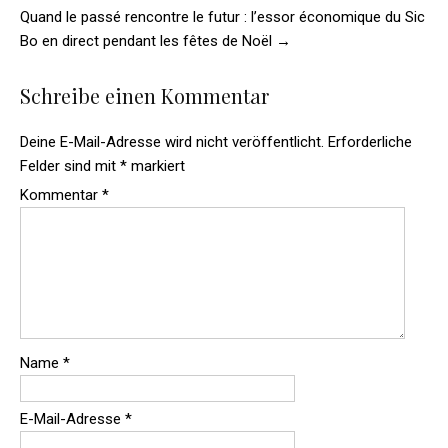
Quand le passé rencontre le futur : l’essor économique du Sic
Bo en direct pendant les fêtes de Noël
→
Schreibe einen Kommentar
Deine E-Mail-Adresse wird nicht veröffentlicht.
Erforderliche
Felder sind mit
*
markiert
Kommentar
*
Name
*
E-Mail-Adresse
*