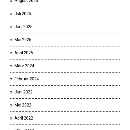
August 2025
Juli 2025
Juni 2025
Mai 2025
April 2025
März 2024
Februar 2024
Juni 2022
Mai 2022
April 2022