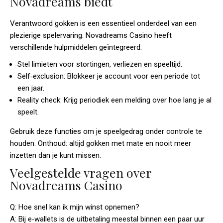
Novadreams biedt
Verantwoord gokken is een essentieel onderdeel van een
plezierige spelervaring. Novadreams Casino heeft
verschillende hulpmiddelen geïntegreerd:
Stel limieten voor stortingen, verliezen en speeltijd.
Self‑exclusion: Blokkeer je account voor een periode tot
een jaar.
Reality check: Krijg periodiek een melding over hoe lang je al
speelt.
Gebruik deze functies om je speelgedrag onder controle te
houden. Onthoud: altijd gokken met mate en nooit meer
inzetten dan je kunt missen.
Veelgestelde vragen over
Novadreams Casino
Q: Hoe snel kan ik mijn winst opnemen?
A: Bij e‑wallets is de uitbetaling meestal binnen een paar uur