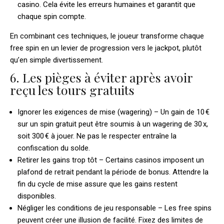
casino. Cela évite les erreurs humaines et garantit que
chaque spin compte.
En combinant ces techniques, le joueur transforme chaque
free spin en un levier de progression vers le jackpot, plutôt
qu’en simple divertissement.
6. Les pièges à éviter après avoir
reçu les tours gratuits
Ignorer les exigences de mise (wagering) – Un gain de 10 €
sur un spin gratuit peut être soumis à un wagering de 30 x,
soit 300 € à jouer. Ne pas le respecter entraîne la
confiscation du solde.
Retirer les gains trop tôt – Certains casinos imposent un
plafond de retrait pendant la période de bonus. Attendre la
fin du cycle de mise assure que les gains restent
disponibles.
Négliger les conditions de jeu responsable – Les free spins
peuvent créer une illusion de facilité. Fixez des limites de