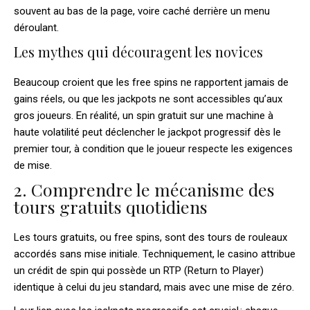
souvent au bas de la page, voire caché derrière un menu
déroulant.
Les mythes qui découragent les novices
Beaucoup croient que les free spins ne rapportent jamais de
gains réels, ou que les jackpots ne sont accessibles qu’aux
gros joueurs. En réalité, un spin gratuit sur une machine à
haute volatilité peut déclencher le jackpot progressif dès le
premier tour, à condition que le joueur respecte les exigences
de mise.
2. Comprendre le mécanisme des
tours gratuits quotidiens
Les tours gratuits, ou free spins, sont des tours de rouleaux
accordés sans mise initiale. Techniquement, le casino attribue
un crédit de spin qui possède un RTP (Return to Player)
identique à celui du jeu standard, mais avec une mise de zéro.