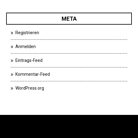
META
Registrieren
Anmelden
Eintrags-Feed
Kommentar-Feed
WordPress.org