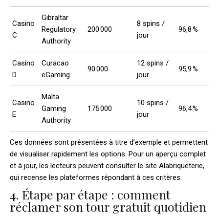
Gibraltar
Casino
8 spins /
Regulatory
200 000
96,8 %
C
jour
Authority
Casino
Curacao
12 spins /
90 000
95,9 %
D
eGaming
jour
Malta
Casino
10 spins /
Gaming
175 000
96,4 %
E
jour
Authority
Ces données sont présentées à titre d’exemple et permettent
de visualiser rapidement les options. Pour un aperçu complet
et à jour, les lecteurs peuvent consulter le site Alabriqueterie,
qui recense les plateformes répondant à ces critères.
4. Étape par étape : comment
réclamer son tour gratuit quotidien