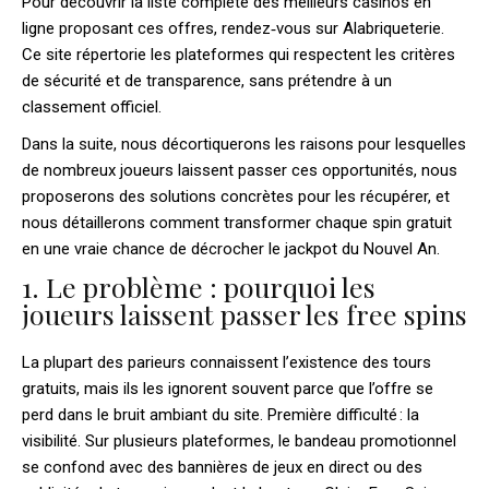
Pour découvrir la liste complète des meilleurs
casinos en
ligne
proposant ces offres, rendez‑vous sur Alabriqueterie.
Ce site répertorie les plateformes qui respectent les critères
de sécurité et de transparence, sans prétendre à un
classement officiel.
Dans la suite, nous décortiquerons les raisons pour lesquelles
de nombreux joueurs laissent passer ces opportunités, nous
proposerons des solutions concrètes pour les récupérer, et
nous détaillerons comment transformer chaque spin gratuit
en une vraie chance de décrocher le jackpot du Nouvel An.
1. Le problème : pourquoi les
joueurs laissent passer les free spins
La plupart des parieurs connaissent l’existence des tours
gratuits, mais ils les ignorent souvent parce que l’offre se
perd dans le bruit ambiant du site. Première difficulté : la
visibilité. Sur plusieurs plateformes, le bandeau promotionnel
se confond avec des bannières de jeux en direct ou des