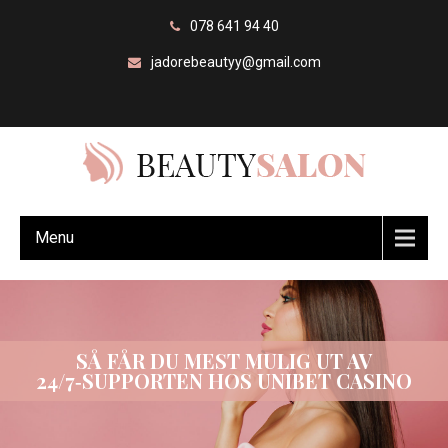
078 641 94 40
jadorebeautyy@gmail.com
Menu
SÅ FÅR DU MEST MULIG UT AV
24/7‑SUPPORTEN HOS UNIBET CASINO