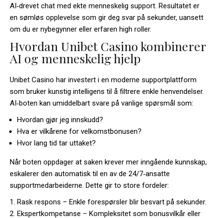
AI‑drevet chat med ekte menneskelig support. Resultatet er
en sømløs opplevelse som gir deg svar på sekunder, uansett
om du er nybegynner eller erfaren high roller.
Hvordan Unibet Casino kombinerer
AI og menneskelig hjelp
Unibet Casino har investert i en moderne supportplattform
som bruker kunstig intelligens til å filtrere enkle henvendelser.
AI‑boten kan umiddelbart svare på vanlige spørsmål som:
Hvordan gjør jeg innskudd?
Hva er vilkårene for velkomstbonusen?
Hvor lang tid tar uttaket?
Når boten oppdager at saken krever mer inngående kunnskap,
eskalerer den automatisk til en av de 24/7‑ansatte
supportmedarbeiderne. Dette gir to store fordeler:
Rask respons – Enkle forespørsler blir besvart på sekunder.
Ekspertkompetanse – Kompleksitet som bonusvilkår eller