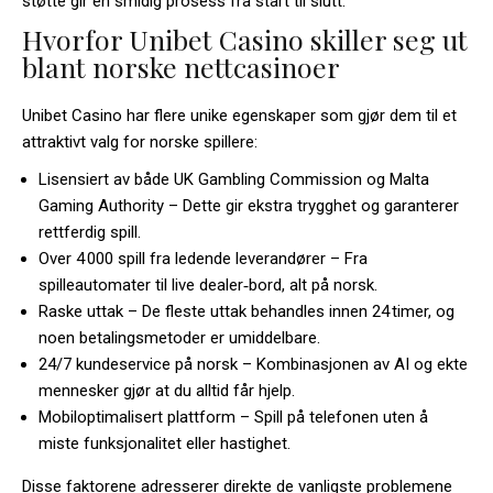
støtte gir en smidig prosess fra start til slutt.
Hvorfor Unibet Casino skiller seg ut
blant norske nettcasinoer
Unibet Casino har flere unike egenskaper som gjør dem til et
attraktivt valg for norske spillere:
Lisensiert av både UK Gambling Commission og Malta
Gaming Authority – Dette gir ekstra trygghet og garanterer
rettferdig spill.
Over 4 000 spill fra ledende leverandører – Fra
spilleautomater til live dealer‑bord, alt på norsk.
Raske uttak – De fleste uttak behandles innen 24 timer, og
noen betalingsmetoder er umiddelbare.
24/7 kundeservice på norsk – Kombinasjonen av AI og ekte
mennesker gjør at du alltid får hjelp.
Mobiloptimalisert plattform – Spill på telefonen uten å
miste funksjonalitet eller hastighet.
Disse faktorene adresserer direkte de vanligste problemene