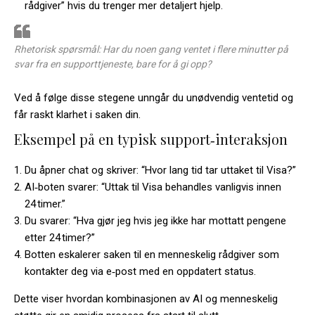
rådgiver” hvis du trenger mer detaljert hjelp.
Rhetorisk spørsmål: Har du noen gang ventet i flere minutter på
svar fra en supporttjeneste, bare for å gi opp?
Ved å følge disse stegene unngår du unødvendig ventetid og
får raskt klarhet i saken din.
Eksempel på en typisk support‑interaksjon
Du åpner chat og skriver: “Hvor lang tid tar uttaket til Visa?”
AI‑boten svarer: “Uttak til Visa behandles vanligvis innen
24 timer.”
Du svarer: “Hva gjør jeg hvis jeg ikke har mottatt pengene
etter 24 timer?”
Botten eskalerer saken til en menneskelig rådgiver som
kontakter deg via e‑post med en oppdatert status.
Dette viser hvordan kombinasjonen av AI og menneskelig