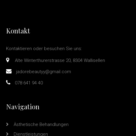
Kontakt
Kontaktieren oder besuchen Sie uns:
Alte Winterthurerstrasse 20, 8304 Wallisellen
jadorebeautyy@gmail.com
078 641 94 40
Navigation
Ästhetische Behandlungen
Dienstleistungen