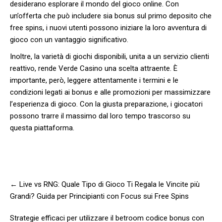
desiderano esplorare il mondo del gioco online. Con
un’offerta che può includere sia bonus sul primo deposito che
free spins, i nuovi utenti possono iniziare la loro avventura di
gioco con un vantaggio significativo.
Inoltre, la varietà di giochi disponibili, unita a un servizio clienti
reattivo, rende Verde Casino una scelta attraente. È
importante, però, leggere attentamente i termini e le
condizioni legati ai bonus e alle promozioni per massimizzare
l’esperienza di gioco. Con la giusta preparazione, i giocatori
possono trarre il massimo dal loro tempo trascorso su
questa piattaforma.
Post
navigation
←
Live vs RNG: Quale Tipo di Gioco Ti Regala le Vincite più
Grandi? Guida per Principianti con Focus sui Free Spins
Strategie efficaci per utilizzare il betroom codice bonus con