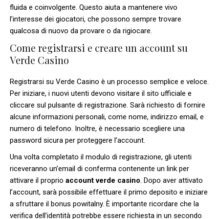
fluida e coinvolgente. Questo aiuta a mantenere vivo
l’interesse dei giocatori, che possono sempre trovare
qualcosa di nuovo da provare o da rigiocare.
Come registrarsi e creare un account su
Verde Casino
Registrarsi su Verde Casino è un processo semplice e veloce.
Per iniziare, i nuovi utenti devono visitare il sito ufficiale e
cliccare sul pulsante di registrazione. Sarà richiesto di fornire
alcune informazioni personali, come nome, indirizzo email, e
numero di telefono. Inoltre, è necessario scegliere una
password sicura per proteggere l’account.
Una volta completato il modulo di registrazione, gli utenti
riceveranno un’email di conferma contenente un link per
attivare il proprio
account verde casino
. Dopo aver attivato
l’account, sarà possibile effettuare il primo deposito e iniziare
a sfruttare il bonus powitalny. È importante ricordare che la
verifica dell’identità potrebbe essere richiesta in un secondo