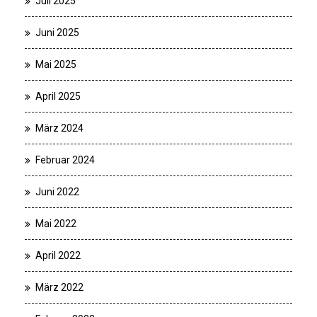
Juli 2025
Juni 2025
Mai 2025
April 2025
März 2024
Februar 2024
Juni 2022
Mai 2022
April 2022
März 2022