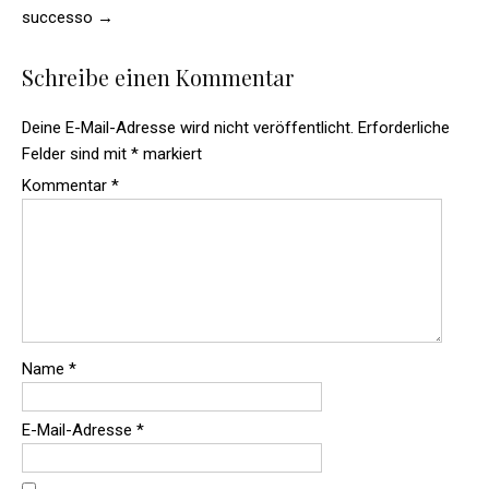
successo
→
Schreibe einen Kommentar
Deine E-Mail-Adresse wird nicht veröffentlicht.
Erforderliche
Felder sind mit
*
markiert
Kommentar
*
Name
*
E-Mail-Adresse
*