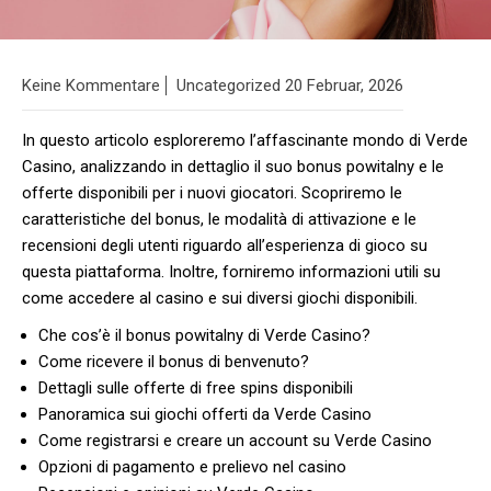
Keine Kommentare
Uncategorized
20 Februar, 2026
In questo articolo esploreremo l’affascinante mondo di Verde
Casino, analizzando in dettaglio il suo
bonus powitalny
e le
offerte disponibili per i nuovi giocatori. Scopriremo le
caratteristiche del bonus, le modalità di attivazione e le
recensioni degli utenti riguardo all’esperienza di gioco su
questa piattaforma. Inoltre, forniremo informazioni utili su
come accedere al casino e sui diversi giochi disponibili.
Che cos’è il bonus powitalny di Verde Casino?
Come ricevere il bonus di benvenuto?
Dettagli sulle offerte di free spins disponibili
Panoramica sui giochi offerti da Verde Casino
Come registrarsi e creare un account su Verde Casino
Opzioni di pagamento e prelievo nel casino