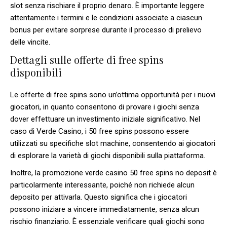
slot senza rischiare il proprio denaro. È importante leggere
attentamente i termini e le condizioni associate a ciascun
bonus per evitare sorprese durante il processo di prelievo
delle vincite.
Dettagli sulle offerte di free spins
disponibili
Le offerte di free spins sono un’ottima opportunità per i nuovi
giocatori, in quanto consentono di provare i giochi senza
dover effettuare un investimento iniziale significativo. Nel
caso di Verde Casino, i 50 free spins possono essere
utilizzati su specifiche slot machine, consentendo ai giocatori
di esplorare la varietà di giochi disponibili sulla piattaforma.
Inoltre, la promozione verde casino 50 free spins no deposit è
particolarmente interessante, poiché non richiede alcun
deposito per attivarla. Questo significa che i giocatori
possono iniziare a vincere immediatamente, senza alcun
rischio finanziario. È essenziale verificare quali giochi sono