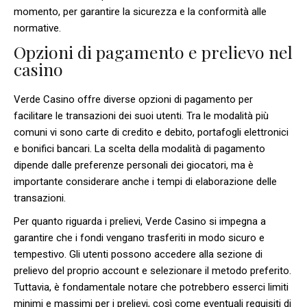
momento, per garantire la sicurezza e la conformità alle
normative.
Opzioni di pagamento e prelievo nel
casino
Verde Casino offre diverse opzioni di pagamento per
facilitare le transazioni dei suoi utenti. Tra le modalità più
comuni vi sono carte di credito e debito, portafogli elettronici
e bonifici bancari. La scelta della modalità di pagamento
dipende dalle preferenze personali dei giocatori, ma è
importante considerare anche i tempi di elaborazione delle
transazioni.
Per quanto riguarda i prelievi, Verde Casino si impegna a
garantire che i fondi vengano trasferiti in modo sicuro e
tempestivo. Gli utenti possono accedere alla sezione di
prelievo del proprio account e selezionare il metodo preferito.
Tuttavia, è fondamentale notare che potrebbero esserci limiti
minimi e massimi per i prelievi, così come eventuali requisiti di